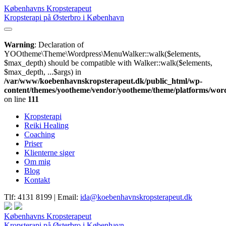
Københavns Kropsterapeut
Kropsterapi på Østerbro i København
Warning
: Declaration of
YOOtheme\Theme\Wordpress\MenuWalker::walk($elements,
$max_depth) should be compatible with Walker::walk($elements,
$max_depth, ...$args) in
/var/www/koebenhavnskropsterapeut.dk/public_html/wp-
content/themes/yootheme/vendor/yootheme/theme/platforms/wo
on line
111
Kropsterapi
Reiki Healing
Coaching
Priser
Klienterne siger
Om mig
Blog
Kontakt
Tlf:
4131 8199 |
Email:
ida@koebenhavnskropsterapeut.dk
Københavns Kropsterapeut
Kropsterapi på Østerbro i København