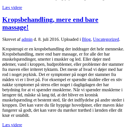
Læs videre
Kropsbehandling, mere end bare
massage!
Skrevet af
admin
d.
8. juli 2016
. Uploaded i
Blog
,
Uncategorized
.
Kropsterapi er en kropsbehandling der inddrager det hele menneske.
Kropsbehandling, mere end bare massage, er for alle der har
muskelspændinger, smerter i muskler og led. Eller døjer med
ødemer, vand i kroppen, hudproblemer, eller problemer der stammer
fra maven eller irriteret tyktarm. Det meste af hvad vi døjer med har
rod i noget psykisk. Det er symptomer på noget der stammer fra
måden vi er i livet på. For eksempel er spændte skuldre eller en stiv
nakke symptomer på stress eller noget i dagligdagen der har
betydning for at vi spænder musklerne. Når vi spænder musklerne i
længere tid, måske så lang tid, at det bliver en kronisk
muskelspænding et bestemt sted, får det indflydelse på andre steder i
kroppen. Det kan være du får hyppige hovedpiner, eller maven ikke
fungerer så godt, det kan være du mærker træthed i lænden eller dit
knæ er ustabilt.
Læs videre