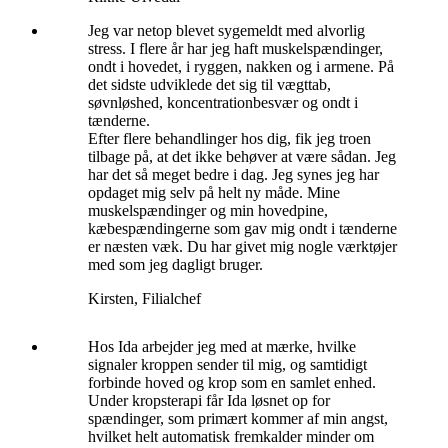
Jeg var netop blevet sygemeldt med alvorlig
stress. I flere år har jeg haft muskelspændinger,
ondt i hovedet, i ryggen, nakken og i armene. På
det sidste udviklede det sig til vægttab,
søvnløshed, koncentrationbesvær og ondt i
tænderne.
Efter flere behandlinger hos dig, fik jeg troen
tilbage på, at det ikke behøver at være sådan. Jeg
har det så meget bedre i dag. Jeg synes jeg har
opdaget mig selv på helt ny måde. Mine
muskelspændinger og min hovedpine,
kæbespændingerne som gav mig ondt i tænderne
er næsten væk. Du har givet mig nogle værktøjer
med som jeg dagligt bruger.
Kirsten, Filialchef
Hos Ida arbejder jeg med at mærke, hvilke
signaler kroppen sender til mig, og samtidigt
forbinde hoved og krop som en samlet enhed.
Under kropsterapi får Ida løsnet op for
spændinger, som primært kommer af min angst,
hvilket helt automatisk fremkalder minder om