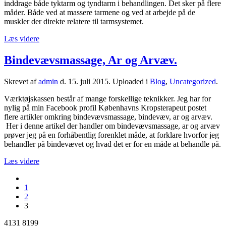
inddrage både tyktarm og tyndtarm i behandlingen. Det sker på flere
måder. Både ved at massere tarmene og ved at arbejde på de
muskler der direkte relatere til tarmsystemet.
Læs videre
Bindevævsmassage, Ar og Arvæv.
Skrevet af
admin
d.
15. juli 2015
. Uploaded i
Blog
,
Uncategorized
.
Værktøjskassen består af mange forskellige teknikker. Jeg har for
nylig på min Facebook profil Københavns Kropsterapeut postet
flere artikler omkring bindevævsmassage, bindevæv, ar og arvæv.
Her i denne artikel der handler om bindevævsmassage, ar og arvæv
prøver jeg på en forhåbentlig forenklet måde, at forklare hvorfor jeg
behandler på bindevævet og hvad det er for en måde at behandle på.
Læs videre
1
2
3
4131 8199