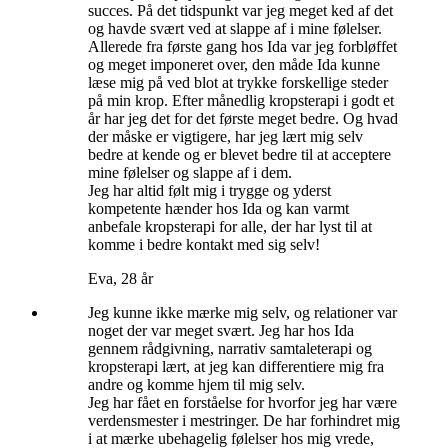
succes. På det tidspunkt var jeg meget ked af det
og havde svært ved at slappe af i mine følelser.
Allerede fra første gang hos Ida var jeg forbløffet
og meget imponeret over, den måde Ida kunne
læse mig på ved blot at trykke forskellige steder
på min krop. Efter månedlig kropsterapi i godt et
år har jeg det for det første meget bedre. Og hvad
der måske er vigtigere, har jeg lært mig selv
bedre at kende og er blevet bedre til at acceptere
mine følelser og slappe af i dem.
Jeg har altid følt mig i trygge og yderst
kompetente hænder hos Ida og kan varmt
anbefale kropsterapi for alle, der har lyst til at
komme i bedre kontakt med sig selv!
Eva, 28 år
Jeg kunne ikke mærke mig selv, og relationer var
noget der var meget svært. Jeg har hos Ida
gennem rådgivning, narrativ samtaleterapi og
kropsterapi lært, at jeg kan differentiere mig fra
andre og komme hjem til mig selv.
Jeg har fået en forståelse for hvorfor jeg har være
verdensmester i mestringer. De har forhindret mig
i at mærke ubehagelig følelser hos mig vrede,