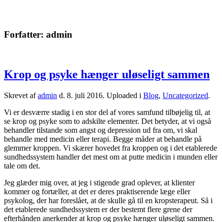
Forfatter:
admin
Krop og psyke hænger uløseligt sammen
Skrevet af
admin
d.
8. juli 2016
. Uploaded i
Blog
,
Uncategorized
.
Vi er desværre stadig i en stor del af vores samfund tilbøjelig til, at
se krop og psyke som to adskilte elementer. Det betyder, at vi også
behandler tilstande som angst og depression ud fra om, vi skal
behandle med medicin eller terapi. Begge måder at behandle på
glemmer kroppen. Vi skærer hovedet fra kroppen og i det etablerede
sundhedssystem handler det mest om at putte medicin i munden eller
tale om det.
Jeg glæder mig over, at jeg i stigende grad oplever, at klienter
kommer og fortæller, at det er deres praktiserende læge eller
psykolog, der har foreslået, at de skulle gå til en kropsterapeut. Så i
det etablerede sundhedssystem er der bestemt flere grene der
efterhånden anerkender at krop og psyke hænger uløseligt sammen.