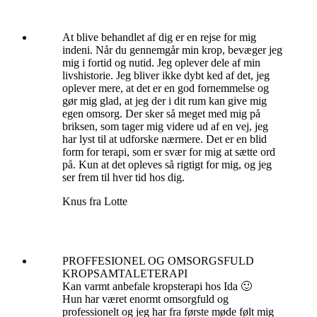
At blive behandlet af dig er en rejse for mig
indeni. Når du gennemgår min krop, bevæger jeg
mig i fortid og nutid. Jeg oplever dele af min
livshistorie. Jeg bliver ikke dybt ked af det, jeg
oplever mere, at det er en god fornemmelse og
gør mig glad, at jeg der i dit rum kan give mig
egen omsorg. Der sker så meget med mig på
briksen, som tager mig videre ud af en vej, jeg
har lyst til at udforske nærmere. Det er en blid
form for terapi, som er svær for mig at sætte ord
på. Kun at det opleves så rigtigt for mig, og jeg
ser frem til hver tid hos dig.
Knus fra Lotte
PROFFESIONEL OG OMSORGSFULD
KROPSAMTALETERAPI
Kan varmt anbefale kropsterapi hos Ida 🙂
Hun har været enormt omsorgfuld og
professionelt og jeg har fra første møde følt mig