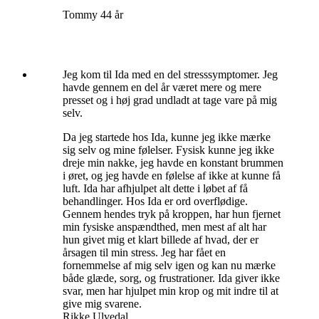
Tommy 44 år
Jeg kom til Ida med en del stresssymptomer. Jeg
havde gennem en del år været mere og mere
presset og i høj grad undladt at tage vare på mig
selv.
Da jeg startede hos Ida, kunne jeg ikke mærke
sig selv og mine følelser. Fysisk kunne jeg ikke
dreje min nakke, jeg havde en konstant brummen
i øret, og jeg havde en følelse af ikke at kunne få
luft. Ida har afhjulpet alt dette i løbet af få
behandlinger. Hos Ida er ord overflødige.
Gennem hendes tryk på kroppen, har hun fjernet
min fysiske anspændthed, men mest af alt har
hun givet mig et klart billede af hvad, der er
årsagen til min stress. Jeg har fået en
fornemmelse af mig selv igen og kan nu mærke
både glæde, sorg, og frustrationer. Ida giver ikke
svar, men har hjulpet min krop og mit indre til at
give mig svarene.
Rikke Ulvedal