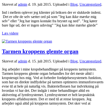
Skrevet af
admin
d.
19. juli 2015
. Uploaded i
Blog
,
Uncategorized
.
Ind i mellem oplever jeg klienter på briksen der er slukkede indeni.
Det er ofte de selv sætter ord på som ”Jeg kan ikke mærke mig
selv” eller ”Jeg har ingen kontakt fra brystet og ned”. ”Jeg kører
bare lige ud, der er ingen udsving” ”Jeg kan ikke mærke glæde”
Læs videre
Tarmen kroppens glemte organ
Skrevet af
admin
d.
15. juli 2015
. Uploaded i
Blog
,
Uncategorized
.
Jeg arbejder i mine kropsbehandlinger på kroppens tarmsystem.
Tarmen kroppens glemte organ behandles for det meste altid i
kropsterapi hos mig. Ved at forbedre fordøjelsessystemets funktion,
som har en direkte indflydelse på tarmen optimeres immunforsvarets
evne til at hele på naturlig vis. Bakteriefloraen har indvirkning på
hvordan vi har det. Der indgår i mine behandlinger altid en
aktivering af lymfesystemet. Lymfesystemet er helt lavpraktisk
kroppens affaldssystem. Det er med til at rense kroppen. Jeg
arbejder også altid på kroppens tarmsystem. Det sker ved at