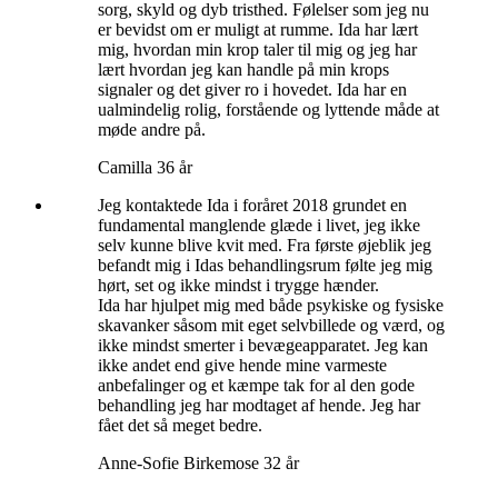
sorg, skyld og dyb tristhed. Følelser som jeg nu
er bevidst om er muligt at rumme. Ida har lært
mig, hvordan min krop taler til mig og jeg har
lært hvordan jeg kan handle på min krops
signaler og det giver ro i hovedet. Ida har en
ualmindelig rolig, forstående og lyttende måde at
møde andre på.
Camilla 36 år
Jeg kontaktede Ida i foråret 2018 grundet en
fundamental manglende glæde i livet, jeg ikke
selv kunne blive kvit med. Fra første øjeblik jeg
befandt mig i Idas behandlingsrum følte jeg mig
hørt, set og ikke mindst i trygge hænder.
Ida har hjulpet mig med både psykiske og fysiske
skavanker såsom mit eget selvbillede og værd, og
ikke mindst smerter i bevægeapparatet. Jeg kan
ikke andet end give hende mine varmeste
anbefalinger og et kæmpe tak for al den gode
behandling jeg har modtaget af hende. Jeg har
fået det så meget bedre.
Anne-Sofie Birkemose 32 år