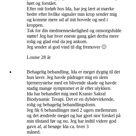
hørt og forstået.
Efter mit forløb hos Ida, har jeg lært at mærke
bedre efter hvilke signaler min krop sender mig
og komme mere ud af mit hovede og ned i
kroppen.
Tak for din medmenneskelighed og omsorgsfulde
støtte! Jeg har hver eneste gang gået derfra mere
rolig og glad end da jeg ankom.
Jeg sender al god vind til dig fremover 🙂
Louise 28 år
Behagelig behandling. Ida er meget dygtig til det
hun laver. Jeg havde pådraget mig en slem
hjernerystelse med en blivende skade og havde
stadig mange symptomer et år efter ulykken.
Ida har behandlet mig med Kranio Sakral
Biodynamic Terapi. Det er en dybdevirkende,
rolig og behagelig behandlingsform.
Jeg fik 6 behandlinger med 2 ugers mellemrum
og det ændrede meget og har gjort stor forskel på
min tilstand før og nu. Jeg har indtil videre god
gavn af, at besøge Ida ca. hver 3
måned.