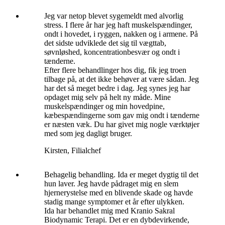
Jeg var netop blevet sygemeldt med alvorlig
stress. I flere år har jeg haft muskelspændinger,
ondt i hovedet, i ryggen, nakken og i armene. På
det sidste udviklede det sig til vægttab,
søvnløshed, koncentrationbesvær og ondt i
tænderne.
Efter flere behandlinger hos dig, fik jeg troen
tilbage på, at det ikke behøver at være sådan. Jeg
har det så meget bedre i dag. Jeg synes jeg har
opdaget mig selv på helt ny måde. Mine
muskelspændinger og min hovedpine,
kæbespændingerne som gav mig ondt i tænderne
er næsten væk. Du har givet mig nogle værktøjer
med som jeg dagligt bruger.
Kirsten, Filialchef
Behagelig behandling. Ida er meget dygtig til det
hun laver. Jeg havde pådraget mig en slem
hjernerystelse med en blivende skade og havde
stadig mange symptomer et år efter ulykken.
Ida har behandlet mig med Kranio Sakral
Biodynamic Terapi. Det er en dybdevirkende,