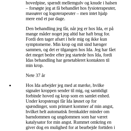
hovedpine, spændt mellemgulv og knude i halsen
– forsøgte jeg at få behandlet hos fysioterapeuter,
massører og logoterapeuter – men intet hjalp
mere end et par dage.
Den behandling jeg får, når jeg er hos Ida, er på
mange måder noget jeg altid har haft brug for.
Fordi den tager afsæt i hele mig og ikke kun
symptomerne. Min krop og mit sind hænger
sammen, og det er tilgangen hos Ida. Jeg har fået
det meget bedre efter jeg startede hos Ida, fordi
Idas behandling har genetableret kontakten til
min krop.
Nete 37 år
Hos Ida arbejder jeg med at mærke, hvilke
signaler kroppen sender til mig, og samtidigt
forbinde hoved og krop som en samlet enhed.
Under kropsterapi får Ida løsnet op for
spændinger, som primært kommer af min angst,
hvilket helt automatisk fremkalder minder om
barndommen og ungdommen som har været
katalysator for min angst. Rummet omkring en
giver dog en mulighed for at bearbejde fortiden i