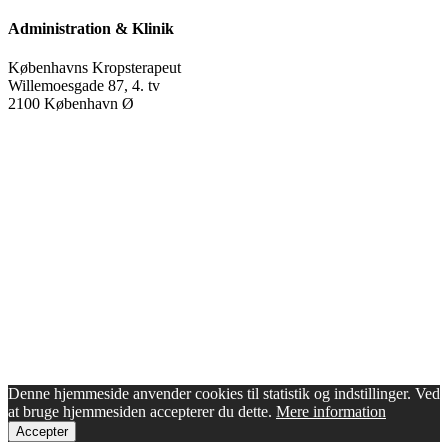
Administration & Klinik
Københavns Kropsterapeut
Willemoesgade 87, 4. tv
2100
København Ø
Denne hjemmeside anvender cookies til statistik og indstillinger. Ved
at bruge hjemmesiden accepterer du dette.
Mere information
Accepter