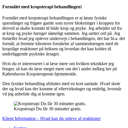
Formålet med kropsterapi behandlingen!
Formålet med kropsterapi behandlingen er at løsne fysiske
spændinger og frigøre gamle som nyere blokeringer i kroppen for
derved at skabe kontakt til både krop og psyke. Jeg arbejder ud fra
at krop og psyke hænger uløseligt sammen. Jeg sætter ord på. Jeg
fortæller hvad jeg oplever undervejs i behandlingen, det har bl.a. det
formål, at fremme klientens forståelse af sammenhængen med de
kropslige reaktioner på briksen og hvordan det kan kobles til
underliggende psykiske årsager.
Hvis du er interesseret i at læse mere om hvilken teknikker jeg
bruger, så kan du læse meget mere om det i andre indlæg her på
Københavns Kropsterapeuts hjemmeside.
Den fysiske behandling afsluttes med en kort samtale. Hvad skete
der og hvad kan der komme af eftervirkninger og endelig, hvornår
vil jeg anbefale dig at komme igen.
Kropsterapi Du får 30 minutter gratis.
Klient Information – Hvad kan du opleve af reaktioner