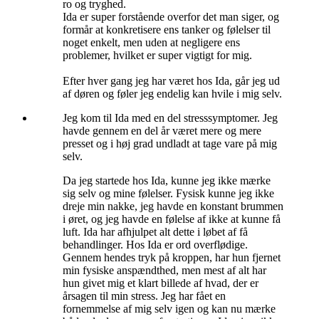
ro og tryghed.
Ida er super forstående overfor det man siger, og
formår at konkretisere ens tanker og følelser til
noget enkelt, men uden at negligere ens
problemer, hvilket er super vigtigt for mig.
Efter hver gang jeg har været hos Ida, går jeg ud
af døren og føler jeg endelig kan hvile i mig selv.
Jeg kom til Ida med en del stresssymptomer. Jeg
havde gennem en del år været mere og mere
presset og i høj grad undladt at tage vare på mig
selv.
Da jeg startede hos Ida, kunne jeg ikke mærke
sig selv og mine følelser. Fysisk kunne jeg ikke
dreje min nakke, jeg havde en konstant brummen
i øret, og jeg havde en følelse af ikke at kunne få
luft. Ida har afhjulpet alt dette i løbet af få
behandlinger. Hos Ida er ord overflødige.
Gennem hendes tryk på kroppen, har hun fjernet
min fysiske anspændthed, men mest af alt har
hun givet mig et klart billede af hvad, der er
årsagen til min stress. Jeg har fået en
fornemmelse af mig selv igen og kan nu mærke