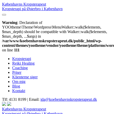
Københavns Kropsterapeut
Kropsterapi på Østerbro i København
Warning
: Declaration of
YOOtheme\Theme\Wordpress\MenuWalker::walk($elements,
$max_depth) should be compatible with Walker::walk($elements,
$max_depth, ...$args) in
/var/www/koebenhavnskropsterapeut.dk/public_html/wp-
content/themes/yootheme/vendor/yootheme/theme/platforms/wo
on line
111
Kropsterapi
Reiki Healing
Coaching
Priser
Klienterne siger
Om mig
Blog
Kontakt
Tlf:
4131 8199 |
Email:
ida@koebenhavnskropsterapeut.dk
Københavns Kropsterapeut
Kropsterapi på Østerbro i København