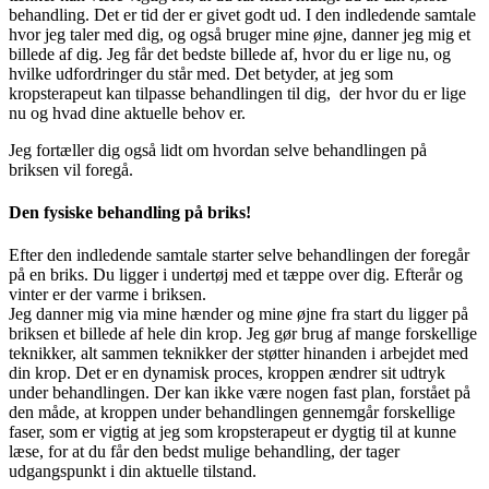
behandling. Det er tid der er givet godt ud. I den indledende samtale
hvor jeg taler med dig, og også bruger mine øjne, danner jeg mig et
billede af dig. Jeg får det bedste billede af, hvor du er lige nu, og
hvilke udfordringer du står med. Det betyder, at jeg som
kropsterapeut kan tilpasse behandlingen til dig, der hvor du er lige
nu og hvad dine aktuelle behov er.
Jeg fortæller dig også lidt om hvordan selve behandlingen på
briksen vil foregå.
Den fysiske behandling på briks!
Efter den indledende samtale starter selve behandlingen der foregår
på en briks. Du ligger i undertøj med et tæppe over dig. Efterår og
vinter er der varme i briksen.
Jeg danner mig via mine hænder og mine øjne fra start du ligger på
briksen et billede af hele din krop. Jeg gør brug af mange forskellige
teknikker, alt sammen teknikker der støtter hinanden i arbejdet med
din krop. Det er en dynamisk proces, kroppen ændrer sit udtryk
under behandlingen. Der kan ikke være nogen fast plan, forstået på
den måde, at kroppen under behandlingen gennemgår forskellige
faser, som er vigtig at jeg som kropsterapeut
er dygtig til at kunne
læse, for at du får den bedst mulige behandling, der tager
udgangspunkt i din aktuelle tilstand.