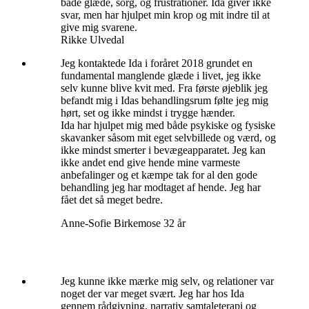
både glæde, sorg, og frustrationer. Ida giver ikke
svar, men har hjulpet min krop og mit indre til at
give mig svarene.
Rikke Ulvedal
Jeg kontaktede Ida i foråret 2018 grundet en
fundamental manglende glæde i livet, jeg ikke
selv kunne blive kvit med. Fra første øjeblik jeg
befandt mig i Idas behandlingsrum følte jeg mig
hørt, set og ikke mindst i trygge hænder.
Ida har hjulpet mig med både psykiske og fysiske
skavanker såsom mit eget selvbillede og værd, og
ikke mindst smerter i bevægeapparatet. Jeg kan
ikke andet end give hende mine varmeste
anbefalinger og et kæmpe tak for al den gode
behandling jeg har modtaget af hende. Jeg har
fået det så meget bedre.
Anne-Sofie Birkemose 32 år
Jeg kunne ikke mærke mig selv, og relationer var
noget der var meget svært. Jeg har hos Ida
gennem rådgivning, narrativ samtaleterapi og