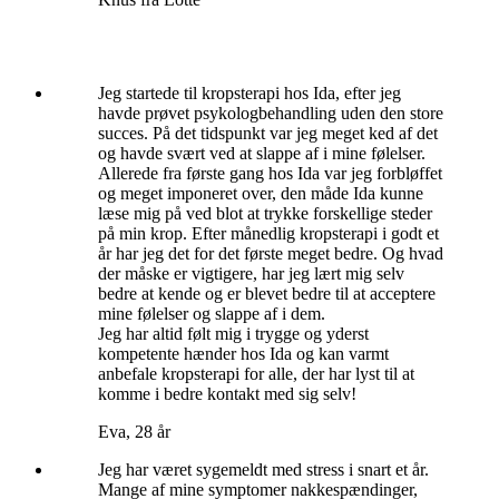
Jeg startede til kropsterapi hos Ida, efter jeg
havde prøvet psykologbehandling uden den store
succes. På det tidspunkt var jeg meget ked af det
og havde svært ved at slappe af i mine følelser.
Allerede fra første gang hos Ida var jeg forbløffet
og meget imponeret over, den måde Ida kunne
læse mig på ved blot at trykke forskellige steder
på min krop. Efter månedlig kropsterapi i godt et
år har jeg det for det første meget bedre. Og hvad
der måske er vigtigere, har jeg lært mig selv
bedre at kende og er blevet bedre til at acceptere
mine følelser og slappe af i dem.
Jeg har altid følt mig i trygge og yderst
kompetente hænder hos Ida og kan varmt
anbefale kropsterapi for alle, der har lyst til at
komme i bedre kontakt med sig selv!
Eva, 28 år
Jeg har været sygemeldt med stress i snart et år.
Mange af mine symptomer nakkespændinger,