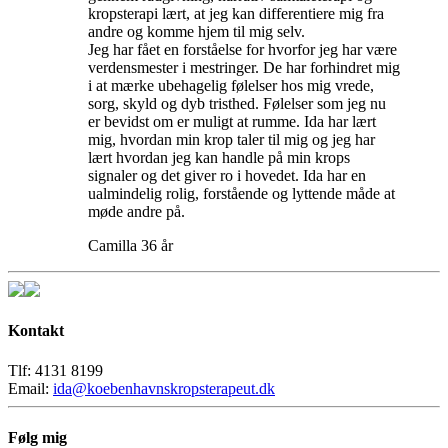
kropsterapi lært, at jeg kan differentiere mig fra
andre og komme hjem til mig selv.
Jeg har fået en forståelse for hvorfor jeg har være
verdensmester i mestringer. De har forhindret mig
i at mærke ubehagelig følelser hos mig vrede,
sorg, skyld og dyb tristhed. Følelser som jeg nu
er bevidst om er muligt at rumme. Ida har lært
mig, hvordan min krop taler til mig og jeg har
lært hvordan jeg kan handle på min krops
signaler og det giver ro i hovedet. Ida har en
ualmindelig rolig, forstående og lyttende måde at
møde andre på.
Camilla 36 år
Kontakt
Tlf: 4131 8199
Email:
ida@koebenhavnskropsterapeut.dk
Følg mig