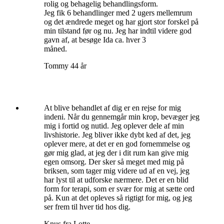
rolig og behagelig behandlingsform.
Jeg fik 6 behandlinger med 2 ugers mellemrum
og det ændrede meget og har gjort stor forskel på
min tilstand før og nu. Jeg har indtil videre god
gavn af, at besøge Ida ca. hver 3
måned.
Tommy 44 år
At blive behandlet af dig er en rejse for mig
indeni. Når du gennemgår min krop, bevæger jeg
mig i fortid og nutid. Jeg oplever dele af min
livshistorie. Jeg bliver ikke dybt ked af det, jeg
oplever mere, at det er en god fornemmelse og
gør mig glad, at jeg der i dit rum kan give mig
egen omsorg. Der sker så meget med mig på
briksen, som tager mig videre ud af en vej, jeg
har lyst til at udforske nærmere. Det er en blid
form for terapi, som er svær for mig at sætte ord
på. Kun at det opleves så rigtigt for mig, og jeg
ser frem til hver tid hos dig.
Knus fra Lotte